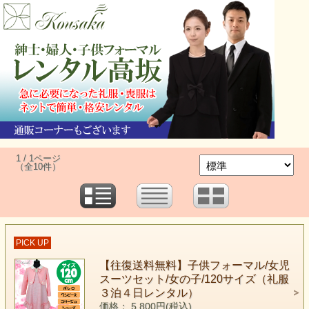
1 / 1ページ
（全10件）
PICK UP
【往復送料無料】子供フォーマル/女児
スーツセット/女の子/120サイズ（礼服
３泊４日レンタル）
価格： 5,800円(税込)