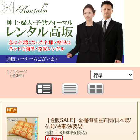
1 / 1ページ
（全3件）
NEW
【通販SALE】金襴御前座布団/日本製/
仏前/法事/法要/赤
価格： 6,980円(税込)
在庫切れ