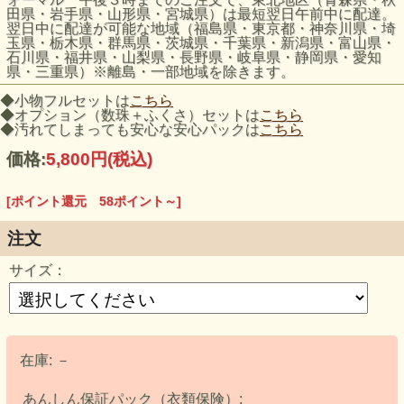
田県・岩手県・山形県・宮城県）は最短翌日午前中に配達。
翌日中に配達が可能な地域（福島県・東京都・神奈川県・埼
玉県・栃木県・群馬県・茨城県・千葉県・新潟県・富山県・
石川県・福井県・山梨県・長野県・岐阜県・静岡県・愛知
県・三重県）※離島・一部地域を除きます。
◆小物フルセットは
こちら
◆オプション（数珠＋ふくさ）セットは
こちら
◆汚れてしまっても安心な安心パックは
こちら
価格:
5,800円
(税込)
[ポイント還元 58ポイント～]
注文
サイズ：
在庫:
－
あんしん保証パック（衣類保険）: