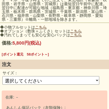
田県・岩手県・山形県・宮城県）は最短翌日午前中に配達。
翌日中に配達が可能な地域（福島県・東京都・神奈川県・埼
玉県・栃木県・群馬県・茨城県・千葉県・新潟県・富山県・
石川県・福井県・山梨県・長野県・岐阜県・静岡県・愛知
県・三重県）※離島・一部地域を除きます。
◆小物フルセットは
こちら
◆オプション（数珠＋ふくさ）セットは
こちら
◆汚れてしまっても安心な安心パックは
こちら
価格:
5,800円
(税込)
[ポイント還元 58ポイント～]
注文
サイズ：
在庫:
－
あんしん保証パック（衣類保険）: