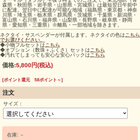
森県・秋田県・岩手県・山形県・宮城県）は最短翌日午前中
に配達。翌日中に配達が可能な地域（福島県・東京都・神奈
川県・埼玉県・栃木県・群馬県・茨城県・千葉県・新潟県・
富山県・石川県・福井県・山梨県・長野県・岐阜県・静岡
県・愛知県・三重県）※離島・一部地域を除きます。
ネクタイ・サスペンダーが付属します。ネクタイの色は
こちら
でお選びください。
◆小物フルセットは
こちら
◆オプション（数珠＋ふくさ）セットは
こちら
◆汚れてしまっても安心な安心パックは
こちら
価格:
5,800円
(税込)
[ポイント還元 58ポイント～]
注文
サイズ：
在庫:
－